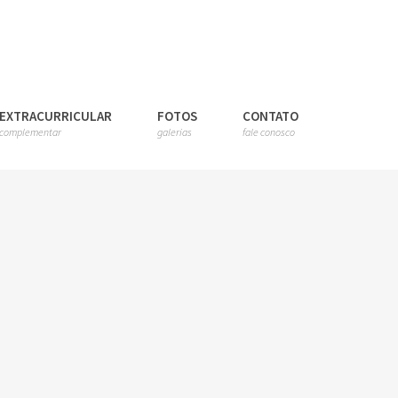
EXTRACURRICULAR
FOTOS
CONTATO
complementar
galerias
fale conosco