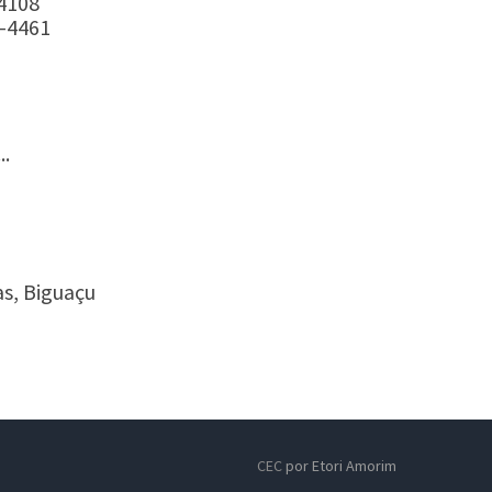
-4108
7-4461
..
as, Biguaçu
CEC
por Etori Amorim