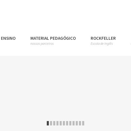
E ENSINO
MATERIAL PEDAGÓGICO
ROCKFELLER
nossos parceiros
Escola de Inglês